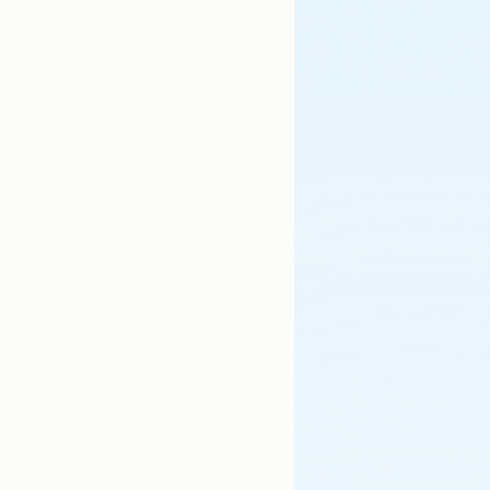
Diemmy
🤖
Asistente de Ventas IA